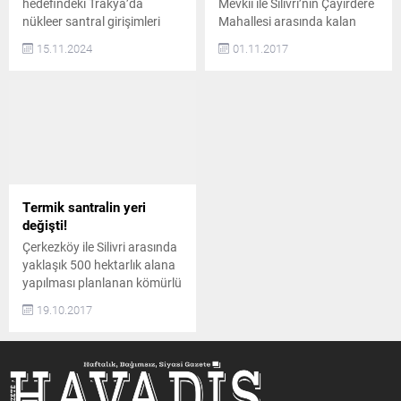
hedefindeki Trakya’da
Mevkii ile Silivri’nin Çayırdere
nükleer santral girişimleri
Mahallesi arasında kalan
sürerken bu kez de bölgede
bölgeye yapılması planlanan
15.11.2024
01.11.2017
petrol arama için Azeri
termik santral projesi
şirkete onay verildi. Trakya
Kapaklı’nın Pınarça
Platformu, rant ve talana
Mahallesi ile Saray’ın
karşı yaşam alanlarını her
Safaalan Mahallesi arasında
koşulda savunacaklarını
kalan ormanlık alana
açıkladı. Platform Üyesi Av.
kaydırıldı. Diken Haber
Kaçar, “Hiç bir şey yaşam
Portalı’nın haberine göre
hakkından daha değerli
proje nedeniyle kesilecek
değildir. Doğa ekonomik
ağaç sayısının 250 bin
Termik santralin yeri
faaliyetlere kurban edilemez”
olacağı belirtiliyor. İlk planda
değişti!
dedi BirGün’den...
proje için Çerkezköy
Çerkezköy ile Silivri arasında
Belediyesi’ne ait bir arazi...
yaklaşık 500 hektarlık alana
yapılması planlanan kömürlü
termik santral için imar plan
19.10.2017
değişikliği yapıldı. Yapılan
değişiklik neticesinde bahse
konu termik santral Pınarça
ile Safaalan arasındaki
ormanlık araziye kaydırıldı.