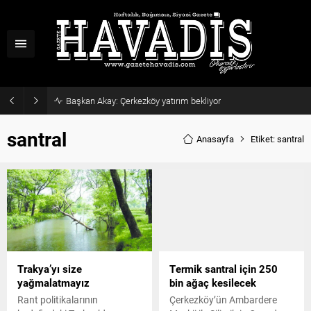
Başkan Akay: Çerkezköy yatırım bekliyor
santral
Anasayfa
Etiket: santral
Trakya’yı size
Termik santral için 250
yağmalatmayız
bin ağaç kesilecek
Rant politikalarının
Çerkezköy’ün Ambardere