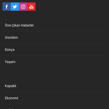
öğrencisi Muhammed Eren
Yüksel, yarışmada Tekirdağ
birincisi oldu. Yüksel, 30
Nisan...
Öne Çıkan Haberler
Gündem
Dünya
Yaşam
Kapaklı
Ekonomi