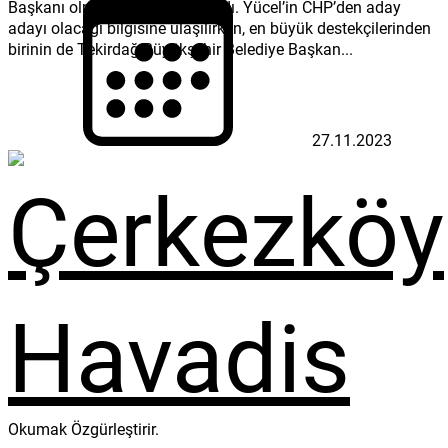
© Çerkezköy Havadis Gazetesi - Tüm Hakları Saklıdır. |
Tasarım:
TRYMEDYA