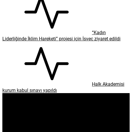
enflasyon
emeklilik
ötv
döviz
otomobil
sağlık
Gündem
Spor
Dünya
Ekonomi
Yaşam
Sağlık
Kültür & Sanat
Köşe Yazıları
Çevre
Eğitim