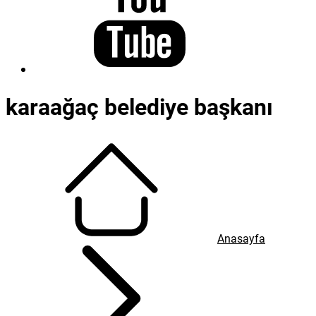
Yüceer’in yeni gözdesi Özkan Yücel mi?
2009-2014 döneminde MHP’den Karaağaç Belde Belediye
Başkanlığı yapan, 2016’da AKP’ye geçen Dr. Özkan Yücel’in,
Cumhuriyet Halk Partisi’nden Kapaklı Belediye Başkan Aday
Adayı olacağı öğrenildi Dr. Özkan Yücel Kapaklı Belediye
Başkanı olmak için kolları sıvadı. Yücel’in CHP’den aday
adayı olacağı bilgisine ulaşılırken, en büyük destekçilerinden
birinin de Tekirdağ Büyükşehir Belediye Başkan...
27.11.2023