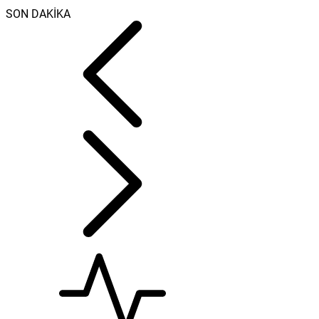
SON DAKİKA
Haziran ayı ilk
oturumu
tamamlandı