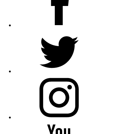
Anasayfa
Etiket: karaağaç
belediye başkanı