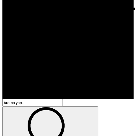
Çevre
Eğitim
Emek
Teknoloji
Kapaklı