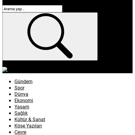
enflasyon
emeklilik
ötv
döviz
otomobil
sağlık
Gündem
Spor
Dünya
Ekonomi
Yaşam
Sağlık
Kültür & Sanat
Köşe Yazıları
Çevre