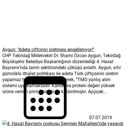
Aygun: "Adeta çiftçinin üretmesi engelleniyor!”
CHP Tekirdağ Milletvekili Dr. İlhami Özcan Aygun, Tekirdağ
Büyükşehir Belediye Başkanlığının düzenlediği 4. Hasat
Bayramı’nda tarım sektöründeki çöküşü anlattı. Aygun, sıfır
gümrüklü ithalat politikası ile adeta Türk çiftçisinin üretim
yapamaz hale getirildiğini belirterek, “TMO yanlış alım
sistemi uygulamaktadır. Kaliteli ve protein değeri yüksek
ürüne verilen prim desteği de kaldırılmıştır. Ayçiçek...
07.07.2019