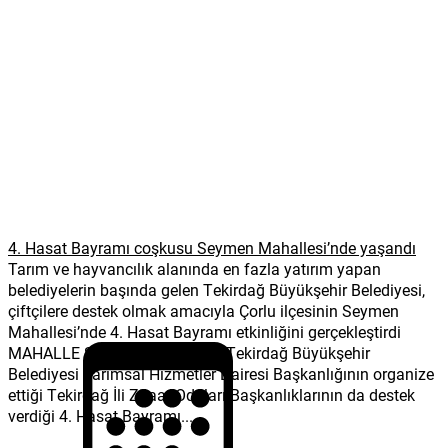
4. Hasat Bayramı coşkusu Seymen Mahallesi’nde yaşandı
Tarım ve hayvancılık alanında en fazla yatırım yapan
belediyelerin başında gelen Tekirdağ Büyükşehir Belediyesi,
çiftçilere destek olmak amacıyla Çorlu ilçesinin Seymen
Mahallesi’nde 4. Hasat Bayramı etkinliğini gerçekleştirdi
MAHALLE SAKİNLERİ KATILDI Tekirdağ Büyükşehir
Belediyesi Tarımsal Hizmetler Dairesi Başkanlığının organize
ettiği Tekirdağ İli Ziraat Odaları Başkanlıklarının da destek
verdiği 4. Hasat Bayramı...