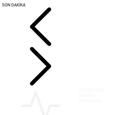
SON DAKİKA
Haziran ayı ilk
oturumu
tamamlandı