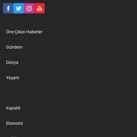
görüntülerin ham halinin
yayınlanmasını talep etti.
Çerkezköy Havadis-...
Öne Çıkan Haberler
Gündem
Dünya
Yaşam
Kapaklı
Ekonomi