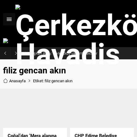
Başkan Akay: Çerkezköy yatırım bekliyor
filiz gencan akın
Anasayfa
Etiket: filiz gencan akın
Çoğal’dan ‘Mera alanına
CHP Edirne Belediye