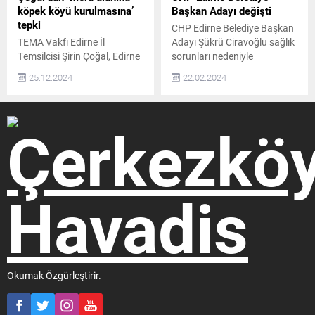
köpek köyü kurulmasına’
Başkan Adayı değişti
tepki
CHP Edirne Belediye Başkan
TEMA Vakfı Edirne İl
Adayı Şükrü Ciravoğlu sağlık
Temsilcisi Şirin Çoğal, Edirne
sorunları nedeniyle
Belediye Başkanı Filiz
adaylıktan çekilmesin
25.12.2024
22.02.2024
Gencan Akın’ın Edirne
ardından, Edirne Belediye
Merkez Küçükdöllük
Başkan Adayı olarak Avukat
köyünde 30.000 m²lik bir
Filiz Gencan Akın ilan edildi.
alana “köpek köyü”
CHP Edirne İl Başkanı Samet
kurulacağına dair
Kahraman, Edirne Merkez
açıklamasının ardından bir
İlçe Seçim Kuruluna başkan
basın açıklaması yaptı TEMA
adayının değişimiyle ilgili
Vakfı Edirne İl Temsilcisi Şirin
başvuru yaptı. Çıkışta
Çoğal, Türkiye’nin doğal
gazetecilere açıklama yapan
varlıklarını koruma
Kahraman, ön seçimle Edirne
misyonuyla sürdürdükleri
Belediye...
çalışmalar kapsamında,
meraların amaç dışı
kullanımı...
Okumak Özgürleştirir.