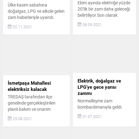
Ekim ayında elektriğe yüzde
Ülke kasım sabahına
20’lik bir zam daha geleceği
doğalgaz, LPG ve alkole gelen
belirtiliyor Son olarak
zam haberleriyle uyandı.
temmuz ayında elektriğe
Sanayi ve elektrik üretiminde
08.09.2021
02.11.2021
yüzde 15’lik bir zam
kullanılan doğalgaza gelen
gelirken, ekim ayında yüzde
zam, başta elektrik faturaları
20 oranında bir zam daha
olmak üzere gazın girdi
geleceği belirtiliyor.
olduğu alanlarda hissedilecek
Doğalgazda eylül ayı için
Kasım ayı zam yağmurlarıyla
mesken tarifesi sabit
başladı. Doğalgaz, LPG ve
kalırken, sanayi ve elektrik
alkolde ayın ilk günü zam
üretim amaçlı tarifeye
dalgası yaşandı. Doğalgaza
yüzde 15 zam yapılmıştı.
sanayi için yüzde 48,40,
Elektrik, doğalgaz ve
İsmetpaşa Mahallesi
Yapılan bu son...
elektrik...
LPG’ye gece yarısı
elektriksiz kalacak
zammı
TREDAŞ tarafından ilçe
Normalleşme zam
genelinde gerçekleştirilen
bombardımanıyla geldi.
planlı bakım ve onarım
Bugünden itibaren elektriğe
çalışmaları sebebiyle, 26
01.07.2021
25.08.2021
yüzde 15, konutlarda
Ağustos Perşembe
kullanılan doğalgaza yüzde
günü İsmetpaşa
12 ve LPG’ye 50 ile 60 kuruş
Mahallesi’nde elektrik kesintisi
arasında zam yapıldı.