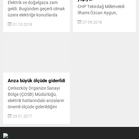
Elektrik ve doğalgaza zam
CHP Tekirdağ Milletvekili
geldi. Bugünden geçerli olmak
İlhami Özcan Aygun,
üzere elektriğe konutlarda
Tekirdağ’da Namık Kemal
yüzde 8, sanayi ve
07.09.2018
01.10.2018
Lisesi’nin spor salonunun
ticarethanelerde yüzde 18,
elektriklerinin, borç
doğalgaza da konutta yüzde
nedeniyle kesilmesine sert
9, sanayide yüzde 18,5 zam
tepki gösterdi. Salon’un
yapıldı. Elektrik ve doğalgaza
öğleye kadar okul
büyük zam geldi. Enerji
öğrencileri, öğleden sonra
Piyasası Düzenleme Kurumu
spor kulüpleri, akşamüzeri
(EPDK) elektrik tarifesini
de Gençlik Hizmetleri ve
artırdı. Bugünden geçerli
Spor Müdürlüğü tarafından
olmak elektriğe konutlarda
Arıza büyük ölçüde giderildi
müsabakalarda
yüzde 9; ticarethane...
kullanıldığını kaydeden
Çerkezköy Organize Sanayi
Aygun, “Türkiye Tekvando
Bölge (ÇOSB) Müdürlüğü,
Şampiyonu ve dünya
elektrik hatlarındaki arızaların
beşincisi Hacı İsmail
önemli ölçüde giderildiğini
Öztekin karanlıkta...
açıkladı. TEİAŞ BİLGİ VERDİ
03.01.2017
ÇOSB Müdürlüğü, Türkiye
Elektrik İletim A.Ş.
(TEİAŞ)’den alınan bilgilere
göre elektrik hatlarındaki