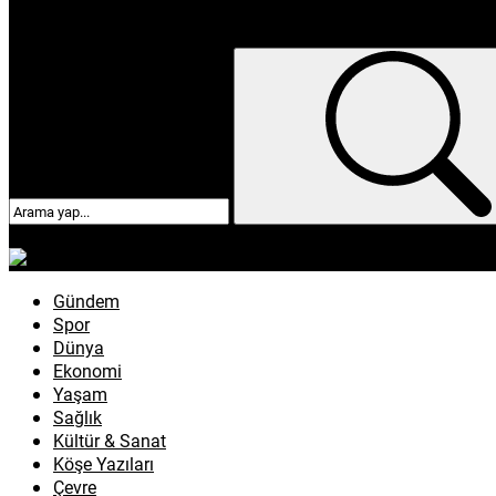
enflasyon
emeklilik
ötv
döviz
otomobil
sağlık
Gündem
Spor
Dünya
Ekonomi
Yaşam
Sağlık
Kültür & Sanat
Köşe Yazıları
Çevre