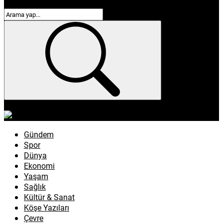
enflasyon
emeklilik
ötv
döviz
otomobil
sağlık
Gündem
Spor
Dünya
Ekonomi
Yaşam
Sağlık
Kültür & Sanat
Köşe Yazıları
Çevre