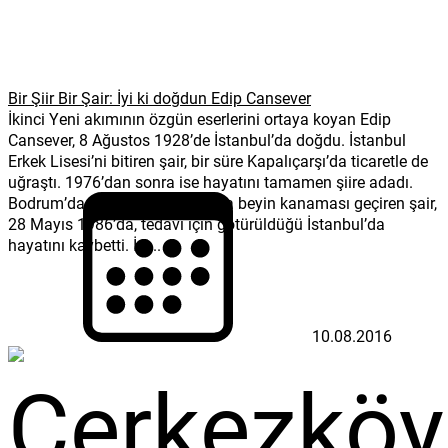
Bir Şiir Bir Şair: İyi ki doğdun Edip Cansever
İkinci Yeni akımının özgün eserlerini ortaya koyan Edip
Cansever, 8 Ağustos 1928’de İstanbul’da doğdu. İstanbul
Erkek Lisesi’ni bitiren şair, bir süre Kapalıçarşı’da ticaretle de
uğraştı. 1976’dan sonra ise hayatını tamamen şiire adadı.
Bodrum’da tatilde olduğu sırada beyin kanaması geçiren şair,
28 Mayıs 1986’da, tedavi için götürüldüğü İstanbul’da
hayatını kaybetti. İyi...
10.08.2016