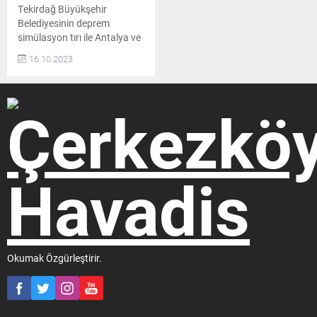
Tekirdağ Büyükşehir
Belediyesinin deprem
simülasyon tırı ile Antalya ve
Edirne illerinde öğrenci ve
16.10.2023
vatandaşlara deprem eğitimi
verildi Antalya Büyükşehir
Belediyesi ile Edirne
Uzunköprü Belediyesinin
davetleri üzerine Tekirdağ
Büyükşehir Belediyesi
Deprem Risk Yönetimi ve
Kentsel İyileştirme Daire
Başkanlığı bünyesinde
bulunan deprem simülasyon
tırıyla, öğrencilere ve
vatandaşlara depremde
karşılaşılabilecek olası riskler,
deprem...
Okumak Özgürleştirir.