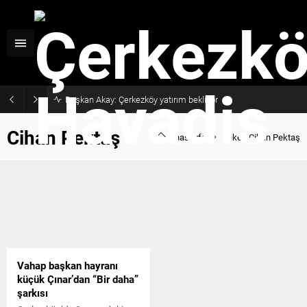
Başkan Akay: Çerkezköy yatırım bekliyor
Cihan Pektaş
Anasayfa
Etiket: Cihan Pektaş
Vahap başkan hayranı
küçük Çınar’dan “Bir daha”
şarkısı