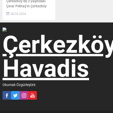
Çerkezköy’de 3 yaşındaki
Çınar Pektaş’ın Çerkezköy
Belediye Başkanı ve CHP’nin
28.03.2024
adayı Vahap Akay’ın “Bir
daha” isimli seçim şarkısını
söylemesi büyük ilgi gördü.
31 Mart yerel seçimlerine
sayılı günler kalırken,
araçlardan çalan seçim
şarkıları da oldukça dikkat
çekiyor. Bu şarkıya kulak
veren ve ezberleyen
isimlerden biri de
Çerkezköy’ün tanına
isimlerinden Cihan...
Okumak Özgürleştirir.