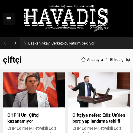
Başkan Akay: Çerkezköy yatırım bekliyor
çiftçi
Anasayfa
Etiket: çiftçi
CHP’li Ün: Çiftçi
Çiftçiye nefes: Ediz Ün’den
kazanamıyor
borç yapılandırma teklifi
CHP Edirne Milletvekili Ediz
CHP Edirne Milletvekili Ediz