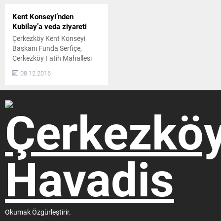
Kent Konseyi’nden
Kubilay’a veda ziyareti
Çerkezköy Kent Konseyi
Başkanı Funda Serfiçe,
Çerkezköy Fatih Mahallesi
Muhtarı Mehmet Çetin ve
08.12.2016
Kent Konseyi Yönetim Kurulu
Üyeleri ile beraber İstanbul
Sultanbeyli’ye atanan
Çerkezköy İlçe Kaymakamı
Metin Kubiay’ı makamında
ziyaret ederek plaket takdim
etti. PLAKET TAKDİM
ETTİLER Kaymakam
Kubilay’a yeni görev yerinin
hayırlı olması temennisinde
bulunan Kent Konseyi
Başkanı Funda...
Okumak Özgürleştirir.