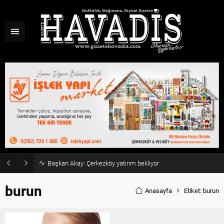
Başkan Akay: Çerkezköy yatırım bekliyor
burun
Anasayfa
Etiket: burun