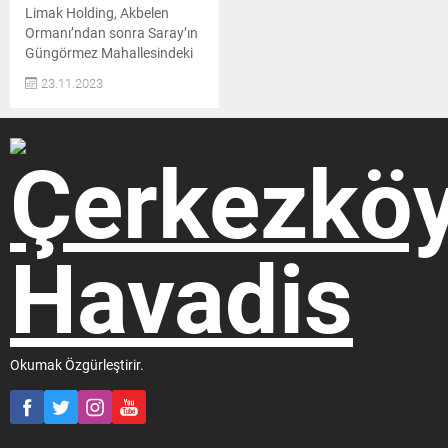
Limak Holding, Akbelen
Ormanı’ndan sonra Saray’ın
Güngörmez Mahallesindeki
ormanlık alanda yeni bir
23.11.2023
kıyıma hazırlanıyor
Muhalefetin 5’li çete olarak
adlandırdığı, iş insanlarından
Nihat Özdemir’in şirketi
Limak Holding’e bağlı Limak
Çimento, Saray’ın
Güngörmez Mahallesinde
duvar kaplamaları ve
süslemelerde kullanılan
gnays ocağı işletmek için
Çevre, Şehircilik ve İklim
Değişikliği Bakanlığı’na
başvuruda bulundu. 110...
Okumak Özgürleştirir.