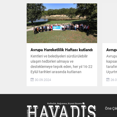
Avrupa Hareketlilik Haftası kutlandı
Avrupa
Kentleri ve belediyeleri sürdürülebilir
Avrupa
ulaşım tedbirleri almaya ve
kapsam
desteklemeye teşvik eden, her yıl 16-22
tarafı
Eylül tarihleri arasında kutlanan
Uçurtm
Avrupa Hareketlilik Haftası Kapaklı’da
atmosf
30.09.2024
26.0
da kutlandı. Kapaklı Belediyesi Gençlik
Beledi
ve Spor Hizmetleri Müdürlüğü
Müdürl
tarafından Avrupa Hareketlilik Haftası
Bisikl
kapsamında bisiklet turu ve doğa
muhteş
yürüyüşü düzenlendi BİSİKLET TURU
Bisikle
DÜZENLENDİ Sürdürülebilir kentsel
Öne Çı
Meydan
hareketlilik yöntemlerinin
tutkun