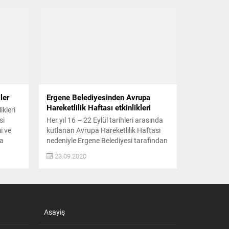
ler
Ergene Belediyesinden Avrupa
Hareketlilik Haftası etkinlikleri
ikleri
si
Her yıl 16 – 22 Eylül tarihleri arasında
i ve
kutlanan Avrupa Hareketlilik Haftası
ta
nedeniyle Ergene Belediyesi tarafından
macıyla
bir dizi etkinlik gerçekleştirildi Etkinlikler
23.09.2020
endi
kapsamında ilk olarak bisiklet turu
düzenlendi. Ardından da Ergene
Belediyesi Kapalı Spor Salonu’nda
 bir
voleybol, basketbol ve masa tenisi
etkinlikleri yapıldı. Avrupa Hareketlilik
oğa
Asayiş
Haftası kapsamındaki etkinliklere
Ergene Belediye Başkanı Rasim...