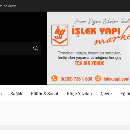
m bekliyor
m
Sağlık
Kültür & Sanat
Köşe Yazıları
Çevre
Eğit