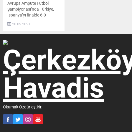
Avrupa Ampute Futbol
Şampiyonası’nda Türkiye,
İspanya’yı finalde 6-0
mağlup ederek, üst üste 2.
20.09.2021
kez Avrupa Şampiyonu oldu
Ampute Futbol Milli
Takımımız, Avrupa
Şampiyonası finalinde
İspanya’yı 6-0 yenerek üst
üste ikinci kez
şampiyonluğuna uzandı.
Son şampiyon Türkiye,
Polonya’nın Krakow
kentinde düzenlenen Avrupa
Ampute Futbol
Şampiyonası’nın finalinde
İspanya’yla karşılaştı. Maça
iyi başlayan...
Okumak Özgürleştirir.