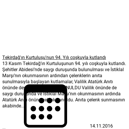
Tekirdağ'ın Kurtuluşu'nun 94. Yılı coşkuyla kutlandı
13 Kasım Tekirdağ’ın Kurtuluşunun 94. yılı coşkuyla kutlandı.
Şehitler Abidesi’nde saygı duruşunda bulunulması ve İstiklal
Marşı’nın okunmasının ardından çelenklerin anıta
sunulmasıyla başlayan kutlamalar, Valilik Atatürk Anıtı
önünde devam etti. ÇELENK SUNULDU Valilik önünde de
saygı duruşunda ve İstiklal Marşı’nın okunmasının ardında
Atatürk Anıtı önüne çelenk sunuldu. Anıta çelenk sunmasının
akabinde...
14.11.2016