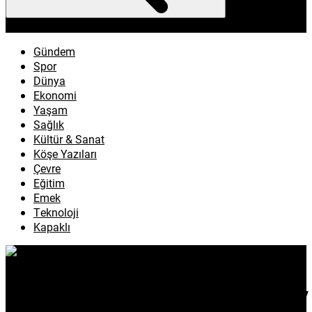
enflasyon
emeklilik
ötv
döviz
otomobil
sağlık
Gündem
Spor
Dünya
Ekonomi
Yaşam
Sağlık
Kültür & Sanat
Köşe Yazıları
Çevre
Eğitim
Emek
Teknoloji
Kapaklı