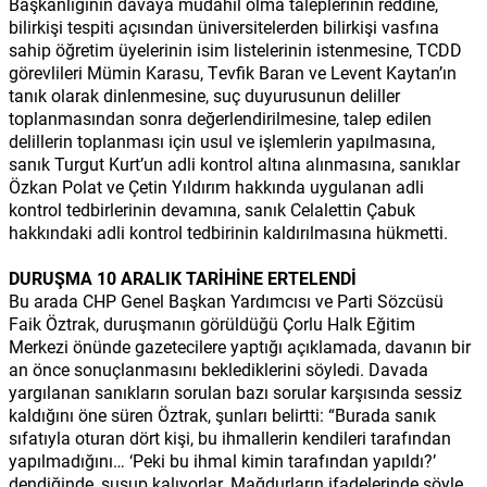
Başkanlığının davaya müdahil olma taleplerinin reddine,
bilirkişi tespiti açısından üniversitelerden bilirkişi vasfına
sahip öğretim üyelerinin isim listelerinin istenmesine, TCDD
görevlileri Mümin Karasu, Tevfik Baran ve Levent Kaytan’ın
tanık olarak dinlenmesine, suç duyurusunun deliller
toplanmasından sonra değerlendirilmesine, talep edilen
delillerin toplanması için usul ve işlemlerin yapılmasına,
sanık Turgut Kurt’un adli kontrol altına alınmasına, sanıklar
Özkan Polat ve Çetin Yıldırım hakkında uygulanan adli
kontrol tedbirlerinin devamına, sanık Celalettin Çabuk
hakkındaki adli kontrol tedbirinin kaldırılmasına hükmetti.
DURUŞMA 10 ARALIK TARİHİNE ERTELENDİ
Bu arada CHP Genel Başkan Yardımcısı ve Parti Sözcüsü
Faik Öztrak, duruşmanın görüldüğü Çorlu Halk Eğitim
Merkezi önünde gazetecilere yaptığı açıklamada, davanın bir
an önce sonuçlanmasını beklediklerini söyledi. Davada
yargılanan sanıkların sorulan bazı sorular karşısında sessiz
kaldığını öne süren Öztrak, şunları belirtti: “Burada sanık
sıfatıyla oturan dört kişi, bu ihmallerin kendileri tarafından
yapılmadığını… ‘Peki bu ihmal kimin tarafından yapıldı?’
dendiğinde, susup kalıyorlar. Mağdurların ifadelerinde şöyle