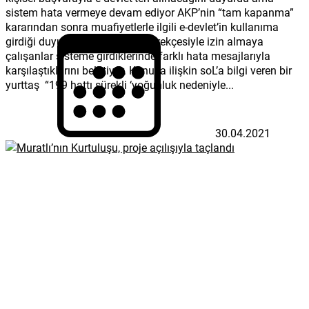
sistem hata vermeye devam ediyor AKP’nin “tam kapanma”
kararından sonra muafiyetlerle ilgili e-devlet’in kullanıma
girdiği duyurulmuştu. Sağlık gerekçesiyle izin almaya
çalışanlar sisteme girdiklerinde farklı hata mesajlarıyla
karşılaştıklarını belirtiyor. Konuya ilişkin soL’a bilgi veren bir
yurttaş “199 hattı sürekli ‘yoğunluk nedeniyle...
30.04.2021