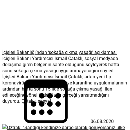
İçişleri Bakanlığı’ndan ‘sokağa çıkma yasağı’ açıklaması
İçişleri Bakanı Yardımcısı İsmail Çataklı, sosyal medyada
dolaşıma giren belgenin sahte olduğunu söyleyerek hafta
sonu sokağa çıkma yasağı uygulanmayacağını söyledi
İçişleri Bakanı Yardımcısı İsmail Çataklı, artan yeni tip
koronavirüs (Covid-19) vakaları ve karantina uygulamalarının
ardından hafta sonu 15 ilde sokağa çıkma yasağı ilan
edileceğine yönelik iddiaların gerçeği yansıtmadığını
duyurdu. Çataklı, sosyal...
06.08.2020