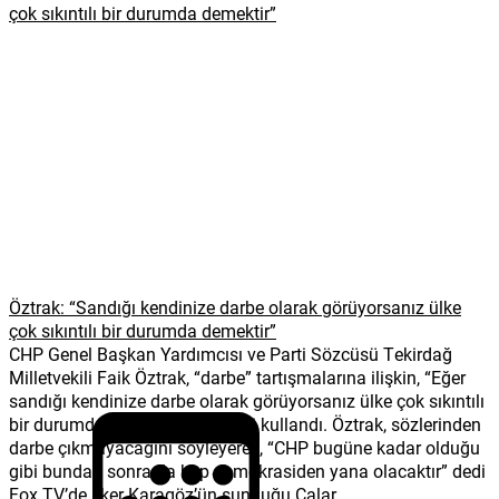
Öztrak: “Sandığı kendinize darbe olarak görüyorsanız ülke
çok sıkıntılı bir durumda demektir”
CHP Genel Başkan Yardımcısı ve Parti Sözcüsü Tekirdağ
Milletvekili Faik Öztrak, “darbe” tartışmalarına ilişkin, “Eğer
sandığı kendinize darbe olarak görüyorsanız ülke çok sıkıntılı
bir durumda demektir” ifadesini kullandı. Öztrak, sözlerinden
darbe çıkmayacağını söyleyerek, “CHP bugüne kadar olduğu
gibi bundan sonra da hep demokrasiden yana olacaktır” dedi
Fox TV’de İlker Karagöz’ün sunduğu Çalar...