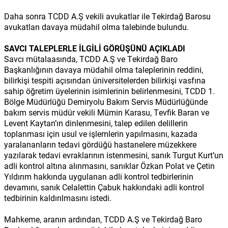
Daha sonra TCDD A.Ş vekili avukatlar ile Tekirdağ Barosu
avukatları davaya müdahil olma talebinde bulundu.
SAVCI TALEPLERLE İLGİLİ GÖRÜŞÜNÜ AÇIKLADI
Savcı mütalaasında, TCDD A.Ş ve Tekirdağ Baro
Başkanlığının davaya müdahil olma taleplerinin reddini,
bilirkişi tespiti açısından üniversitelerden bilirkişi vasfına
sahip öğretim üyelerinin isimlerinin belirlenmesini, TCDD 1.
Bölge Müdürlüğü Demiryolu Bakım Servis Müdürlüğünde
bakım servis müdür vekili Mümin Karasu, Tevfik Baran ve
Levent Kaytan’ın dinlenmesini, talep edilen delillerin
toplanması için usul ve işlemlerin yapılmasını, kazada
yaralananların tedavi gördüğü hastanelere müzekkere
yazılarak tedavi evraklarının istenmesini, sanık Turgut Kurt’un
adli kontrol altına alınmasını, sanıklar Özkan Polat ve Çetin
Yıldırım hakkında uygulanan adli kontrol tedbirlerinin
devamını, sanık Celalettin Çabuk hakkındaki adli kontrol
tedbirinin kaldırılmasını istedi.
Mahkeme, aranın ardından, TCDD A.Ş ve Tekirdağ Baro