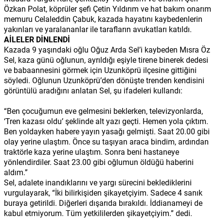
Özkan Polat, köprüler şefi Çetin Yıldırım ve hat bakım onarım
memuru Celaleddin Çabuk, kazada hayatını kaybedenlerin
yakınları ve yaralananlar ile tarafların avukatları katıldı.
AİLELER DİNLENDİ
Kazada 9 yaşındaki oğlu Oğuz Arda Sel’i kaybeden Mısra Öz
Sel, kaza günü oğlunun, ayrıldığı eşiyle tirene binerek dedesi
ve babaannesini görmek için Uzunköprü ilçesine gittiğini
söyledi. Oğlunun Uzunköprü’den dönüşte trenden kendisini
görüntülü aradığını anlatan Sel, şu ifadeleri kullandı:
“Ben çocuğumun eve gelmesini beklerken, televizyonlarda,
‘Tren kazası oldu’ şeklinde alt yazı geçti. Hemen yola çıktım.
Ben yoldayken habere yayın yasağı gelmişti. Saat 20.00 gibi
olay yerine ulaştım. Önce su taşıyan araca bindim, ardından
traktörle kaza yerine ulaştım. Sonra beni hastaneye
yönlendirdiler. Saat 23.00 gibi oğlumun öldüğü haberini
aldım.”
Sel, adalete inandıklarını ve yargı sürecini beklediklerini
vurgulayarak, “İki bilirkişiden şikayetçiyim. Sadece 4 sanık
buraya getirildi. Diğerleri dışarıda bırakıldı. İddianameyi de
kabul etmiyorum. Tüm yetkililerden şikayetçiyim.” dedi.