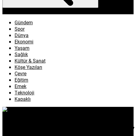
enflasyon
emeklilik
ötv
döviz
otomobil
sağlık
Gündem
Spor
Dünya
Ekonomi
Yaşam
Sağlık
Kültür & Sanat
Köşe Yazıları
Çevre
Eğitim
Emek
Teknoloji
Kapaklı