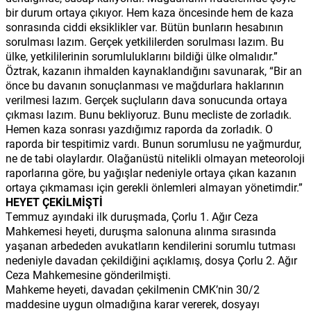
bir durum ortaya çıkıyor. Hem kaza öncesinde hem de kaza
sonrasında ciddi eksiklikler var. Bütün bunların hesabının
sorulması lazım. Gerçek yetkililerden sorulması lazım. Bu
ülke, yetkililerinin sorumluluklarını bildiği ülke olmalıdır.”
Öztrak, kazanın ihmalden kaynaklandığını savunarak, “Bir an
önce bu davanın sonuçlanması ve mağdurlara haklarının
verilmesi lazım. Gerçek suçluların dava sonucunda ortaya
çıkması lazım. Bunu bekliyoruz. Bunu mecliste de zorladık.
Hemen kaza sonrası yazdığımız raporda da zorladık. O
raporda bir tespitimiz vardı. Bunun sorumlusu ne yağmurdur,
ne de tabi olaylardır. Olağanüstü nitelikli olmayan meteoroloji
raporlarına göre, bu yağışlar nedeniyle ortaya çıkan kazanın
ortaya çıkmaması için gerekli önlemleri almayan yönetimdir.”
HEYET ÇEKİLMİŞTİ
Temmuz ayındaki ilk duruşmada, Çorlu 1. Ağır Ceza
Mahkemesi heyeti, duruşma salonuna alınma sırasında
yaşanan arbededen avukatların kendilerini sorumlu tutması
nedeniyle davadan çekildiğini açıklamış, dosya Çorlu 2. Ağır
Ceza Mahkemesine gönderilmişti.
Mahkeme heyeti, davadan çekilmenin CMK’nin 30/2
maddesine uygun olmadığına karar vererek, dosyayı