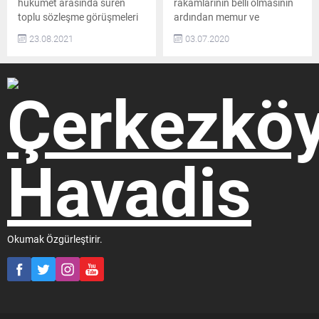
hükümet arasında süren
rakamlarının belli olmasının
toplu sözleşme görüşmeleri
ardından memur ve
tamamlandı. Memur ve
emeklilerin alacağı zam oranı
23.08.2021
03.07.2020
memur emeklilerinin
da belli oldu. Memur ve
maaşlarına 2022 ve 2023
emeklilere yüzde 1,75
yılında yapılacak zam
oranında zam yapılacak
oranları belli oldu Ülkedeki 4
Memur ve memur emeklisi
milyon memurun ve 2
1,75 enflasyon farkı alacak.
milyonu aşkın memur
Bağ-Kur ve SSK emeklileri ise
emeklisinin 2022 ve
5,75 maaş zammı alacak.
2023’teki haklarının
Kaynak: halktv.com.tr
belirleneceği 6. Dönem Toplu
Sözleşme görüşmelerinin
son gününde anlaşma
sağlandı. Çalışma ve...
Okumak Özgürleştirir.