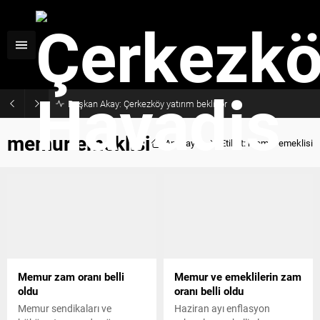
Başkan Akay: Çerkezköy yatırım bekliyor
memur emeklisi
Anasayfa
Etiket: memur emeklisi
Memur zam oranı belli
Memur ve emeklilerin zam
oldu
oranı belli oldu
Memur sendikaları ve
Haziran ayı enflasyon