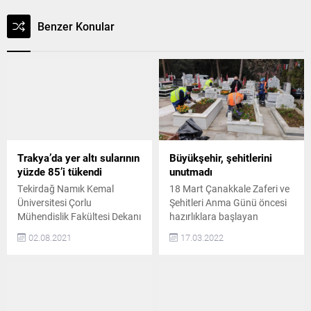
Benzer Konular
Trakya’da yer altı sularının
Büyükşehir, şehitlerini
yüzde 85’i tükendi
unutmadı
Tekirdağ Namık Kemal
18 Mart Çanakkale Zaferi ve
Üniversitesi Çorlu
Şehitleri Anma Günü öncesi
Mühendislik Fakültesi Dekanı
hazırlıklara başlayan
Prof. Dr. Lokman Hakan
Tekirdağ Büyükşehir
02.08.2021
17.03.2022
Tecer, Trakya Bölgesi’nin yer
Belediyesi şehitlerini de
altı sularının yüzde 85’inin
unutmadı Tekirdağ
tükendiğini söyledi. Prof. Dr.
Büyükşehir Belediyesi Park
Tecer, “30-40 metre
ve Bahçeler Müdürlüğü
derinliklerden yer altı suyu
tarafından düzenli olarak