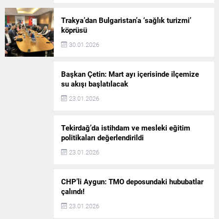
Trakya’dan Bulgaristan’a ‘sağlık turizmi’
köprüsü
30.01.2026
Başkan Çetin: Mart ayı içerisinde ilçemize
su akışı başlatılacak
23.01.2026
Tekirdağ’da istihdam ve mesleki eğitim
politikaları değerlendirildi
23.01.2026
CHP’li Aygun: TMO deposundaki hububatlar
çalındı!
23.01.2026